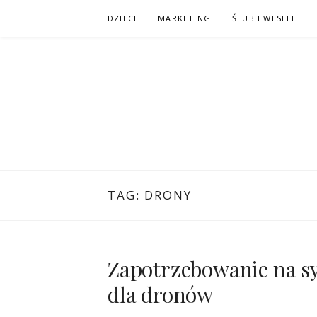
Przejdź
DZIECI
MARKETING
ŚLUB I WESELE
do
treści
TAG:
DRONY
Zapotrzebowanie na sy
dla dronów