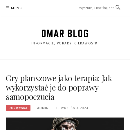
Przejdź
MENU
do
treści
OMAR BLOG
INFORMACJE, PORADY, CIEKAWOSTKI
Gry planszowe jako terapia: Jak
wykorzystać je do poprawy
samopoczucia
ROZRYWKA
ADMIN
16 WRZEŚNIA 2024