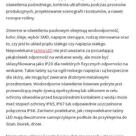
oświetlenia pośredniego, kontrola ultrafioletu podczas procesów
produkcyjnych, projektowanie scenografii i kostiumów, a nawet
rosnące rośliny.
Zmienne w oświetleniu paskowym obejmują wodoodporność,
kolor, kleje, wybór SMD, napięcie sterujące, rodzaj sterowania oraz
to, czy jest to układ prądu stałego czy napięcia stałego.
Niepowlekana
taśma LED
nie jest uważana za posiadającą
jakąkolwiek odporność na wnikanie wody, ale może być
sklasyfikowana jako IP20 dla niektórych fizycznych odporności na
wnikanie. Takie taśmy są na ogół niskiego napięcia i są bezpieczne
dla skóry, ale mogą być zwierane drobnymi metalowymi
przedmiotami. Wodoodporne oświetlenie listwowe pokryte jest
przewodzącą ciepło żywicą epoksydową lub silikonem w celu
ochrony obwodów przed bezpośrednim kontaktem z wodą i może
mieć stopień ochrony IP65, IP67 lub odpowiednie uszczelnione
połączenia IP68. Zarówno powlekane, jak i niepowlekane taśmy
LED mają dwustronne samoprzylepne podłoże do przyklejenia do
ścian, biurek, drzwi.