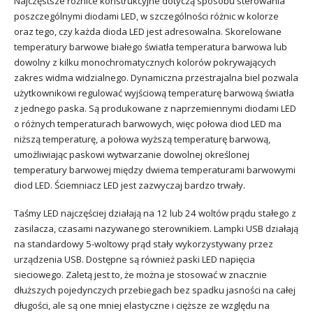
Najczęstsze różnice konstrukcyjne dotyczą sposobu sterowania
poszczególnymi diodami LED, w szczególności różnic w kolorze
oraz tego, czy każda dioda LED jest adresowalna. Skorelowane
temperatury barwowe białego światła temperatura barwowa lub
dowolny z kilku monochromatycznych kolorów pokrywających
zakres widma widzialnego. Dynamiczna przestrajalna biel pozwala
użytkownikowi regulować wyjściową temperaturę barwową światła
z jednego paska. Są produkowane z naprzemiennymi diodami LED
o różnych temperaturach barwowych, więc połowa diod LED ma
niższą temperaturę, a połowa wyższą temperaturę barwową,
umożliwiając paskowi wytwarzanie dowolnej określonej
temperatury barwowej między dwiema temperaturami barwowymi
diod LED. Ściemniacz LED jest zazwyczaj bardzo trwały.
Taśmy LED najczęściej działają na 12 lub 24 woltów prądu stałego z
zasilacza, czasami nazywanego sterownikiem. Lampki USB działają
na standardowy 5-woltowy prąd stały wykorzystywany przez
urządzenia USB. Dostępne są również paski LED napięcia
sieciowego. Zaletą jest to, że można je stosować w znacznie
dłuższych pojedynczych przebiegach bez spadku jasności na całej
długości, ale są one mniej elastyczne i cięższe ze względu na